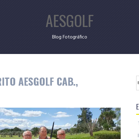
AESGOLF
Blog Fotográfico
RITO AESGOLF CAB.,
B