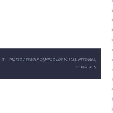
 15
TROFEO AESGOLF CAMPOO LOS VALLES, NESTARES,
16 ABR 2025