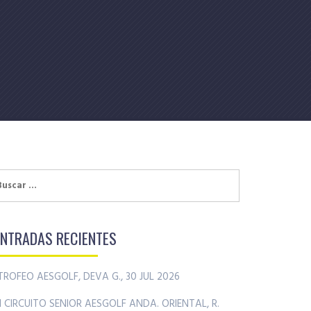
uscar:
ENTRADAS RECIENTES
TROFEO AESGOLF, DEVA G., 30 JUL 2026
II CIRCUITO SENIOR AESGOLF ANDA. ORIENTAL, R.