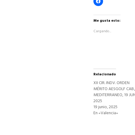
Haz
clic
para
compartir
en
Facebook
Me gusta esto:
(Se
abre
Cargando...
en
una
ventana
nueva)
Relacionado
XII CIR. INDV. ORDEN
MÉRITO AESGOLF CAB.
MEDITERRANEO, 19 JU
2025
19 junio, 2025
En «Valencia»