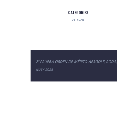
CATEGORIES
VALENCIA
Navegación
2ª PRUEBA ORDEN DE MÉRITO AESGOLF, RODA,
de
MAY 2025
entradas