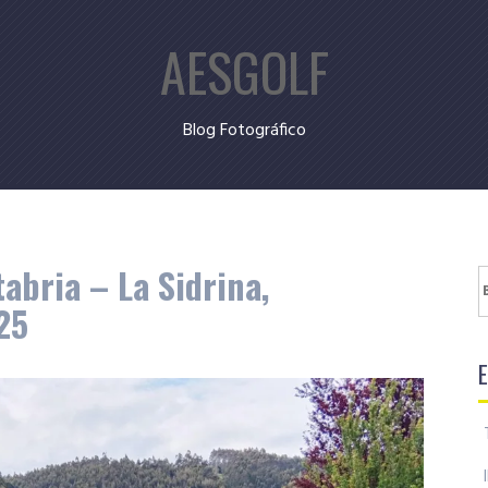
AESGOLF
Blog Fotográfico
bria – La Sidrina,
B
25