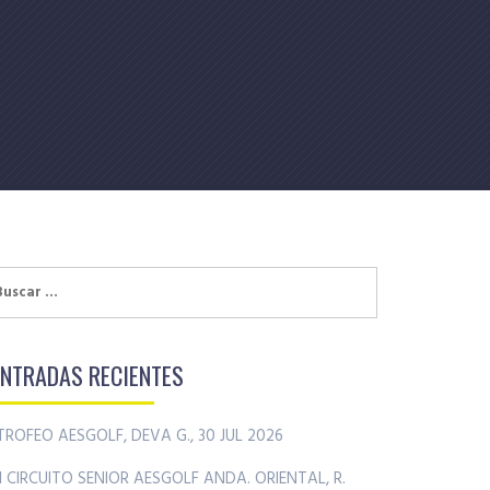
uscar:
ENTRADAS RECIENTES
TROFEO AESGOLF, DEVA G., 30 JUL 2026
II CIRCUITO SENIOR AESGOLF ANDA. ORIENTAL, R.