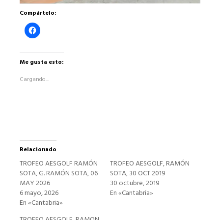
Compártelo:
Haz
clic
para
compartir
en
Facebook
Me gusta esto:
(Se
abre
Cargando...
en
una
ventana
nueva)
Relacionado
TROFEO AESGOLF RAMÓN
TROFEO AESGOLF, RAMÓN
SOTA, G. RAMÓN SOTA, 06
SOTA, 30 OCT 2019
MAY 2026
30 octubre, 2019
6 mayo, 2026
En «Cantabria»
En «Cantabria»
TROFEO AESGOLF, RAMON