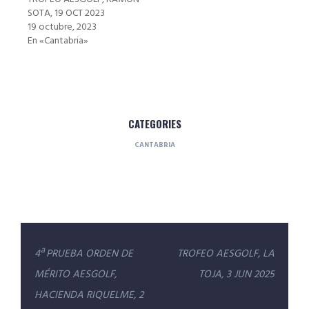
SOTA, 19 OCT 2023
19 octubre, 2023
En «Cantabria»
CATEGORIES
CANTABRIA
Navegación
4ª PRUEBA ORDEN DE
TROFEO AESGOLF, LA
de
MÉRITO AESGOLF,
TOJA, 3 JUN 2025
entradas
HACIENDA RIQUELME, 2