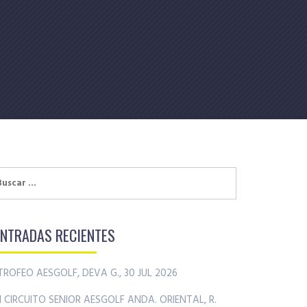
uscar:
ENTRADAS RECIENTES
TROFEO AESGOLF, DEVA G., 30 JUL 2026
II CIRCUITO SENIOR AESGOLF ANDA. ORIENTAL, R.