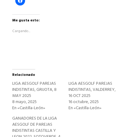
clic
para
compartir
en
Facebook
Me gusta esto:
(Se
abre
Cargando...
en
una
ventana
nueva)
Relacionado
LIGA AESGOLF PAREJAS
LIGA AESGOLF PAREJAS
INDISTINTAS, GRIJOTA, 8
INDISTINTAS, VALDERREY,
MAY 2025
16 OCT 2025
8 mayo, 2025
16 octubre, 2025
En «Castilla-León»
En «Castilla-León»
GANADORES DE LA LIGA
AESGOLF DE PAREJAS
INDISTINTAS CASTILLA Y
LEON 2022, SOTOVERDE, 4