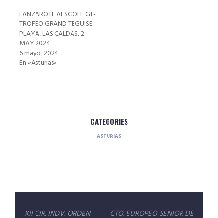
LANZAROTE AESGOLF GT-
TROFEO GRAND TEGUISE
PLAYA, LAS CALDAS, 2
MAY 2024
6 mayo, 2024
En «Asturias»
CATEGORIES
ASTURIAS
Navegación
XII CIR. INDV. ORDEN
CTO. EUROPEO SENIOR DE