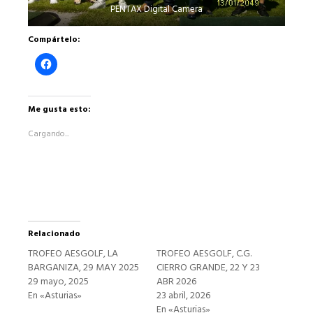
PENTAX Digital Camera
Compártelo:
Haz
clic
para
compartir
en
Facebook
Me gusta esto:
(Se
abre
Cargando...
en
una
ventana
nueva)
Relacionado
TROFEO AESGOLF, LA
TROFEO AESGOLF, C.G.
BARGANIZA, 29 MAY 2025
CIERRO GRANDE, 22 Y 23
29 mayo, 2025
ABR 2026
En «Asturias»
23 abril, 2026
En «Asturias»