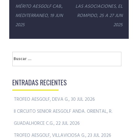
de
MÉRITO AESGOLF CAB.,
LAS ASOCIACIONES, EL
entradas
MEDITERRANEO, 19 JUN
ROMPIDO, 25 A 27 JUN
2025
2025
Buscar:
ENTRADAS RECIENTES
TROFEO AESGOLF, DEVA G., 30 JUL 2026
II CIRCUITO SENIOR AESGOLF ANDA. ORIENTAL, R.
GUADALHORCE C.G., 22 JUL 2026
TROFEO AESGOLF, VILLAVICIOSA G., 23 JUL 2026