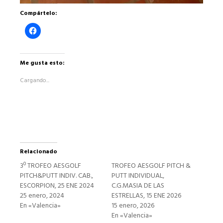
Compártelo:
Haz
clic
para
compartir
en
Facebook
Me gusta esto:
(Se
abre
Cargando...
en
una
ventana
nueva)
Relacionado
3º TROFEO AESGOLF
TROFEO AESGOLF PITCH &
PITCH&PUTT INDIV. CAB.,
PUTT INDIVIDUAL,
ESCORPION, 25 ENE 2024
C.G.MASIA DE LAS
25 enero, 2024
ESTRELLAS, 15 ENE 2026
En «Valencia»
15 enero, 2026
En «Valencia»