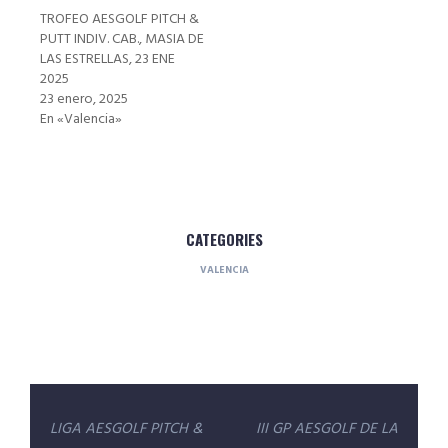
TROFEO AESGOLF PITCH &
PUTT INDIV. CAB., MASIA DE
LAS ESTRELLAS, 23 ENE
2025
23 enero, 2025
En «Valencia»
CATEGORIES
VALENCIA
Navegación
LIGA AESGOLF PITCH &
III GP AESGOLF DE LA