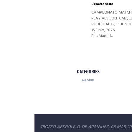
Relacionado
CAMPEONATO MATCH
PLAY AESGOLF CAB., E
ROBLEDAL G., 15 JUN 2
15 junio, 2026
En «Madrid»
CATEGORIES
MADRID
Navegación
TROFEO AESGOLF, G. DE ARANJUEZ, 06 MAR 20