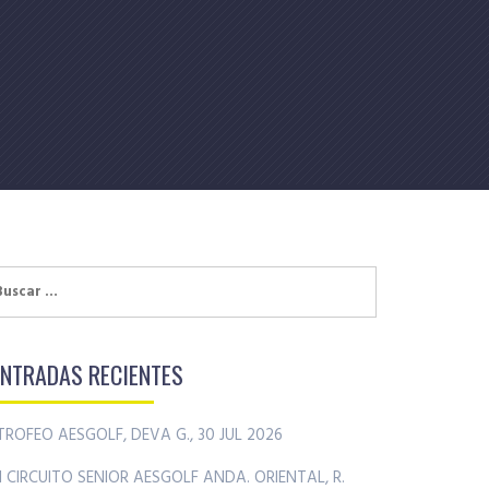
uscar:
ENTRADAS RECIENTES
TROFEO AESGOLF, DEVA G., 30 JUL 2026
II CIRCUITO SENIOR AESGOLF ANDA. ORIENTAL, R.