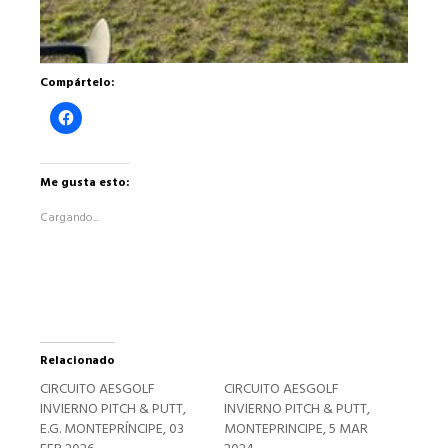
Compártelo:
Haz
clic
para
compartir
en
Facebook
Me gusta esto:
(Se
abre
Cargando...
en
una
ventana
nueva)
Relacionado
CIRCUITO AESGOLF
CIRCUITO AESGOLF
INVIERNO PITCH & PUTT,
INVIERNO PITCH & PUTT,
E.G. MONTEPRÍNCIPE, 03
MONTEPRINCIPE, 5 MAR