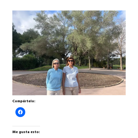
Compártelo:
Haz
clic
para
compartir
en
Facebook
Me gusta esto:
(Se