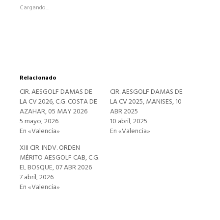
abre
Cargando...
en
una
ventana
nueva)
Relacionado
CIR. AESGOLF DAMAS DE
CIR. AESGOLF DAMAS DE
LA CV 2026, C.G. COSTA DE
LA CV 2025, MANISES, 10
AZAHAR, 05 MAY 2026
ABR 2025
5 mayo, 2026
10 abril, 2025
En «Valencia»
En «Valencia»
XIII CIR. INDV. ORDEN
MÉRITO AESGOLF CAB, C.G.
EL BOSQUE, 07 ABR 2026
7 abril, 2026
En «Valencia»