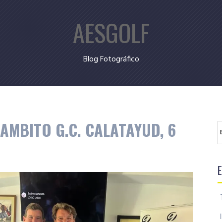
AESGOLF
Blog Fotográfico
AMBITO G.C. CALATAYUD, 6
B