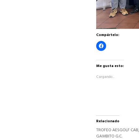
Compártelo:
Haz
clic
para
compartir
en
Facebook
Me gusta esto:
(Se
abre
Cargando...
en
una
ventana
nueva)
Relacionado
TROFEO AESGOLF CAB
GAMBITO G.C.