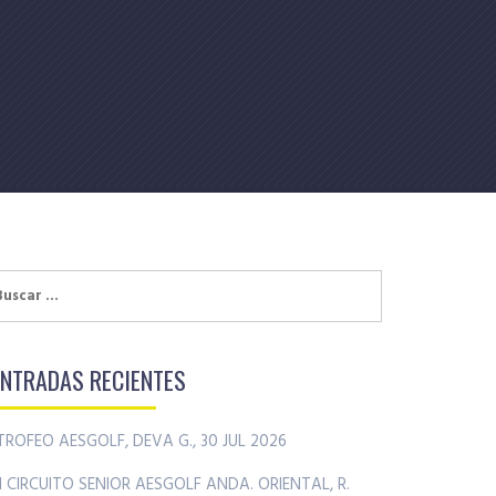
uscar:
ENTRADAS RECIENTES
TROFEO AESGOLF, DEVA G., 30 JUL 2026
II CIRCUITO SENIOR AESGOLF ANDA. ORIENTAL, R.