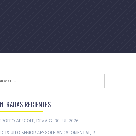
uscar:
ENTRADAS RECIENTES
TROFEO AESGOLF, DEVA G., 30 JUL 2026
II CIRCUITO SENIOR AESGOLF ANDA. ORIENTAL, R.