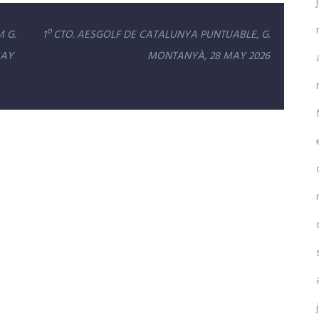
 G.
1º CTO. AESGOLF DE CATALUNYA PUNTUABLE, G.
MAY
MONTANYÀ, 28 MAY 2026