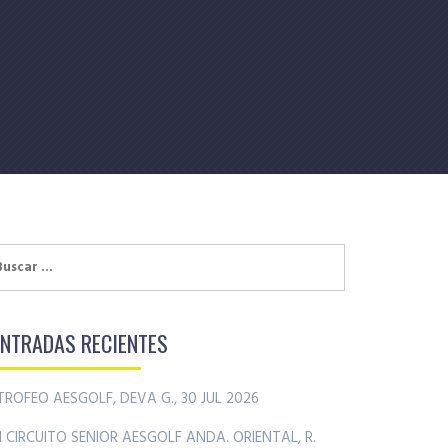
uscar:
ENTRADAS RECIENTES
TROFEO AESGOLF, DEVA G., 30 JUL 2026
II CIRCUITO SENIOR AESGOLF ANDA. ORIENTAL, R.