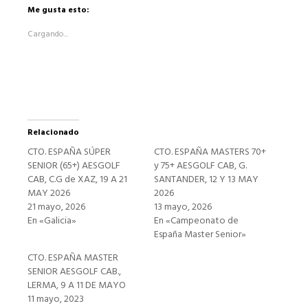
Facebook
Me gusta esto:
(Se
abre
Cargando...
en
una
ventana
nueva)
Relacionado
CTO. ESPAÑA SÚPER
CTO. ESPAÑA MASTERS 70+
SENIOR (65+) AESGOLF
y 75+ AESGOLF CAB, G.
CAB, C.G de XAZ, 19 A 21
SANTANDER, 12 Y 13 MAY
MAY 2026
2026
21 mayo, 2026
13 mayo, 2026
En «Galicia»
En «Campeonato de
España Master Senior»
CTO. ESPAÑA MASTER
SENIOR AESGOLF CAB.,
LERMA, 9 A 11 DE MAYO
11 mayo, 2023