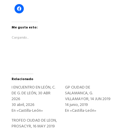
Haz
clic
para
compartir
en
Facebook
Me gusta esto:
(Se
abre
Cargando...
en
una
ventana
nueva)
Relacionado
I ENCUENTRO EN LEÓN, C.
GP CIUDAD DE
DE G. DE LEÓN, 30 ABR
SALAMANCA, G.
2026
VILLAMAYOR, 14 JUN 2019
30 abril, 2026
14 junio, 2019
En «Castilla-León»
En «Castilla-León»
TROFEO CIUDAD DE LEON,
PROSACYR, 16 MAY 2019