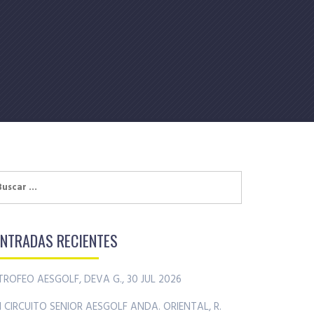
uscar:
ENTRADAS RECIENTES
TROFEO AESGOLF, DEVA G., 30 JUL 2026
II CIRCUITO SENIOR AESGOLF ANDA. ORIENTAL, R.