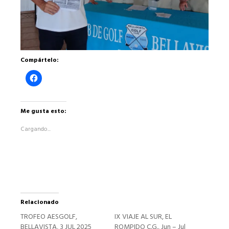
Compártelo:
Haz
clic
para
compartir
en
Facebook
Me gusta esto:
(Se
abre
Cargando...
en
una
ventana
nueva)
Relacionado
TROFEO AESGOLF,
IX VIAJE AL SUR, EL
BELLAVISTA, 3 JUL 2025
ROMPIDO C.G., Jun – Jul