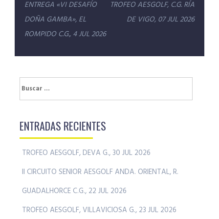
Navegación
ENTREGA «VI DESAFÍO
TROFEO AESGOLF, C.G. RÍA
de
DOÑA GAMBA», EL
DE VIGO, 07 JUL 2026
entradas
ROMPIDO C.G., 4 JUL 2026
Buscar:
ENTRADAS RECIENTES
TROFEO AESGOLF, DEVA G., 30 JUL 2026
II CIRCUITO SENIOR AESGOLF ANDA. ORIENTAL, R.
GUADALHORCE C.G., 22 JUL 2026
TROFEO AESGOLF, VILLAVICIOSA G., 23 JUL 2026