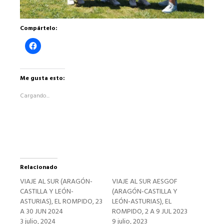
Compártelo:
Haz
clic
para
compartir
en
Facebook
Me gusta esto:
(Se
abre
Cargando...
en
una
ventana
nueva)
Relacionado
VIAJE AL SUR (ARAGÓN-
VIAJE AL SUR AESGOF
CASTILLA Y LEÓN-
(ARAGÓN-CASTILLA Y
ASTURIAS), EL ROMPIDO, 23
LEÓN-ASTURIAS), EL
A 30 JUN 2024
ROMPIDO, 2 A 9 JUL 2023
3 julio, 2024
9 julio, 2023