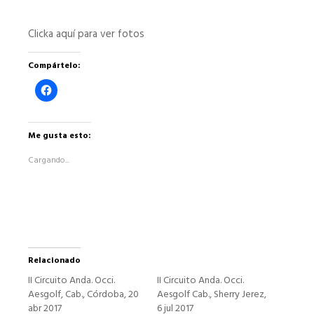
Clicka aquí para ver fotos
Compártelo:
Haz
clic
para
compartir
en
Facebook
Me gusta esto:
(Se
abre
Cargando...
en
una
ventana
nueva)
Relacionado
II Circuito Anda. Occi.
II Circuito Anda. Occi.
Aesgolf, Cab., Córdoba, 20
Aesgolf Cab., Sherry Jerez,
abr 2017
6 jul 2017