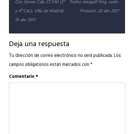
Navegación
Cto. Senior Cab. CCVM (3ª
Trofeo Aesgolf Ping, León-
de
y 4ª Cat.), Villa de Madrid,
Prosacyr, 20 abr 2017
entradas
19 abr 2017
Deja una respuesta
Tu dirección de correo electrónico no será publicada.
Los
campos obligatorios están marcados con
*
Comentario
*