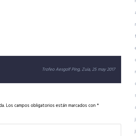
Trofeo Aesgolf Ping, Zuia, 25 may 2017
da.
Los campos obligatorios están marcados con
*