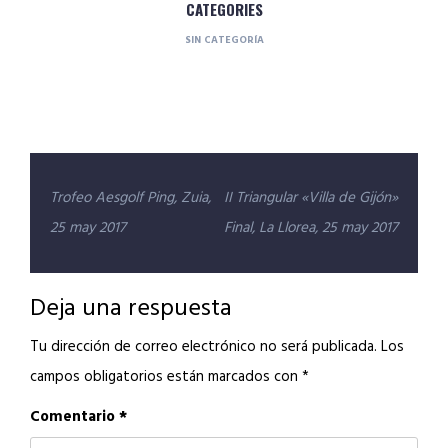
CATEGORIES
SIN CATEGORÍA
Navegación
Trofeo Aesgolf Ping, Zuia,
II Triangular «Villa de Gijón»
de
25 may 2017
Final, La Llorea, 25 may 2017
entradas
Deja una respuesta
Tu dirección de correo electrónico no será publicada.
Los
campos obligatorios están marcados con
*
Comentario
*