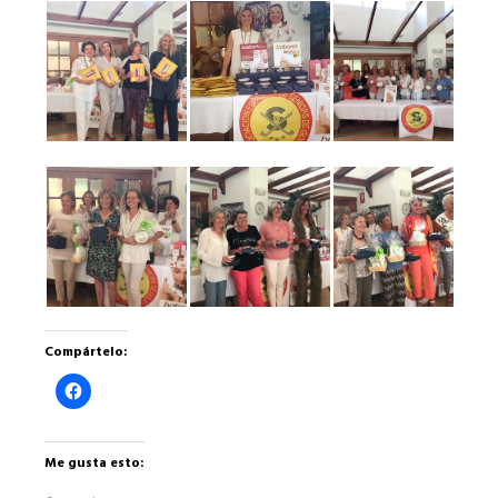
Compártelo:
Haz
clic
para
compartir
en
Facebook
Me gusta esto:
(Se
abre