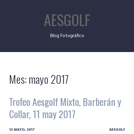
Skip
AESGOLF
to
content
Blog Fotográfico
Mes:
mayo 2017
Trofeo Aesgolf Mixto, Barberán y
Collar, 11 may 2017
12 MAYO, 2017
AESGOLF