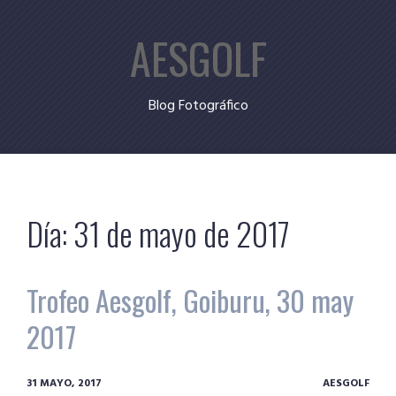
Skip
AESGOLF
to
content
Blog Fotográfico
Día:
31 de mayo de 2017
Trofeo Aesgolf, Goiburu, 30 may
2017
31 MAYO, 2017
AESGOLF