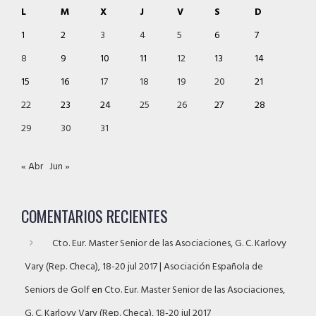
L
M
X
J
V
S
D
1
2
3
4
5
6
7
8
9
10
11
12
13
14
15
16
17
18
19
20
21
22
23
24
25
26
27
28
29
30
31
« Abr
Jun »
COMENTARIOS RECIENTES
Cto. Eur. Master Senior de las Asociaciones, G. C. Karlovy
Vary (Rep. Checa), 18-20 jul 2017 | Asociación Española de
Seniors de Golf
en
Cto. Eur. Master Senior de las Asociaciones,
G. C. Karlovy Vary (Rep. Checa), 18-20 jul 2017