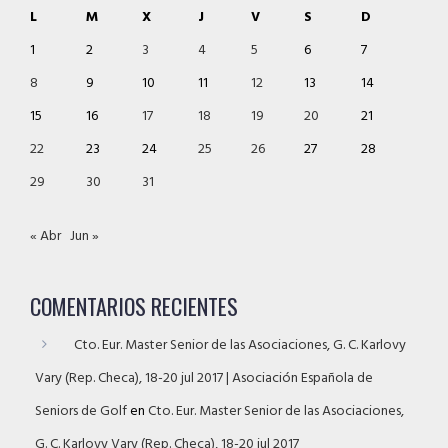
L
M
X
J
V
S
D
1
2
3
4
5
6
7
8
9
10
11
12
13
14
15
16
17
18
19
20
21
22
23
24
25
26
27
28
29
30
31
« Abr
Jun »
COMENTARIOS RECIENTES
Cto. Eur. Master Senior de las Asociaciones, G. C. Karlovy
Vary (Rep. Checa), 18-20 jul 2017 | Asociación Española de
Seniors de Golf
en
Cto. Eur. Master Senior de las Asociaciones,
G. C. Karlovy Vary (Rep. Checa), 18-20 jul 2017