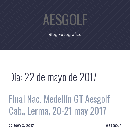
Skip
AESGOLF
to
content
Blog Fotográfico
Día:
22 de mayo de 2017
Final Nac. Medellín GT Aesgolf
Cab., Lerma, 20-21 may 2017
22 MAYO, 2017
AESGOLF