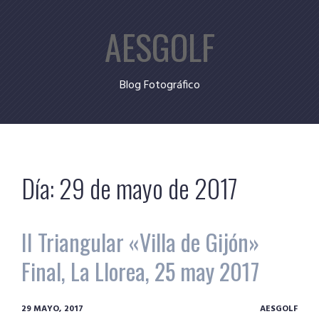
Skip
AESGOLF
to
content
Blog Fotográfico
Día:
29 de mayo de 2017
II Triangular «Villa de Gijón»
Final, La Llorea, 25 may 2017
29 MAYO, 2017
AESGOLF