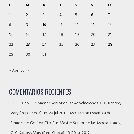
L
M
X
J
V
S
D
1
2
3
4
5
6
7
8
9
10
11
12
13
14
15
16
17
18
19
20
21
22
23
24
25
26
27
28
29
30
31
« Abr
Jun »
COMENTARIOS RECIENTES
Cto. Eur. Master Senior de las Asociaciones, G. C. Karlovy
Vary (Rep. Checa), 18-20 jul 2017 | Asociación Española de
Seniors de Golf
en
Cto. Eur. Master Senior de las Asociaciones,
G. C. Karlovy Vary (Rep. Checa), 18-20 jul 2017