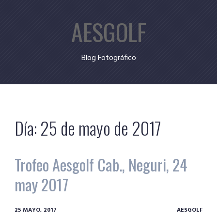
Skip
AESGOLF
to
content
Blog Fotográfico
Día:
25 de mayo de 2017
Trofeo Aesgolf Cab., Neguri, 24
may 2017
25 MAYO, 2017
AESGOLF