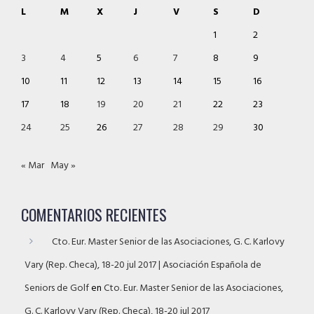
L
M
X
J
V
S
D
1
2
3
4
5
6
7
8
9
10
11
12
13
14
15
16
17
18
19
20
21
22
23
24
25
26
27
28
29
30
« Mar
May »
COMENTARIOS RECIENTES
Cto. Eur. Master Senior de las Asociaciones, G. C. Karlovy
Vary (Rep. Checa), 18-20 jul 2017 | Asociación Española de
Seniors de Golf
en
Cto. Eur. Master Senior de las Asociaciones,
G. C. Karlovy Vary (Rep. Checa), 18-20 jul 2017