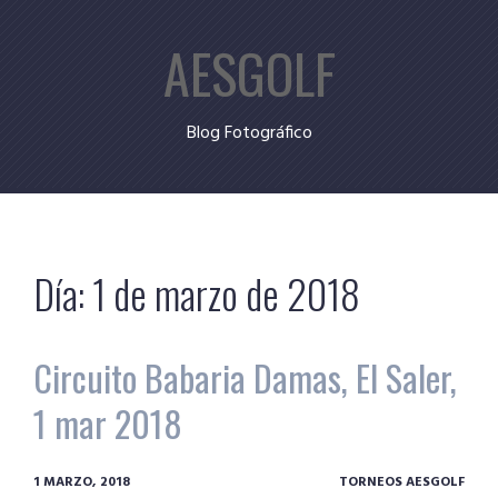
Skip
AESGOLF
to
content
Blog Fotográfico
Día:
1 de marzo de 2018
Circuito Babaria Damas, El Saler,
1 mar 2018
1 MARZO, 2018
TORNEOS AESGOLF