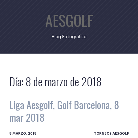
Skip
AESGOLF
to
content
Blog Fotográfico
Día:
8 de marzo de 2018
Liga Aesgolf, Golf Barcelona, 8
mar 2018
8 MARZO, 2018
TORNEOS AESGOLF