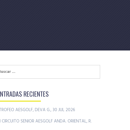
uscar:
ENTRADAS RECIENTES
TROFEO AESGOLF, DEVA G., 30 JUL 2026
II CIRCUITO SENIOR AESGOLF ANDA. ORIENTAL, R.