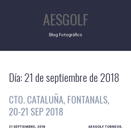
Skip
AESGOLF
to
content
Blog Fotográfico
Día:
21 de septiembre de 2018
CTO. CATALUÑA, FONTANALS,
20-21 SEP 2018
21 SEPTIEMBRE, 2018
AESGOLF TORNEOS.