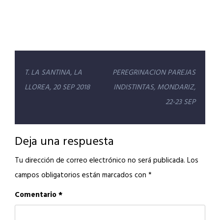
Navegación
T. LA SANTINA, LA
PEREGRINACION PAREJAS
de
LLOREA, 20 SEP 2018
INDISTINTAS, MONDARIZ,
entradas
22-23 SEP
Deja una respuesta
Tu dirección de correo electrónico no será publicada.
Los
campos obligatorios están marcados con
*
Comentario
*