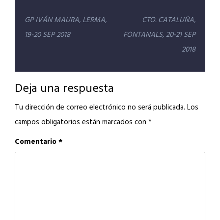
Navegación
GP IVÁN MAURA, LERMA,
CTO. CATALUÑA,
de
19-20 SEP 2018
FONTANALS, 20-21 SEP
entradas
2018
Deja una respuesta
Tu dirección de correo electrónico no será publicada.
Los
campos obligatorios están marcados con
*
Comentario
*