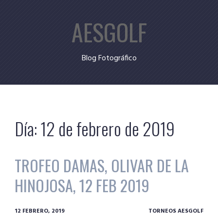
Skip
AESGOLF
to
content
Blog Fotográfico
Día:
12 de febrero de 2019
TROFEO DAMAS, OLIVAR DE LA
HINOJOSA, 12 FEB 2019
12 FEBRERO, 2019
TORNEOS AESGOLF