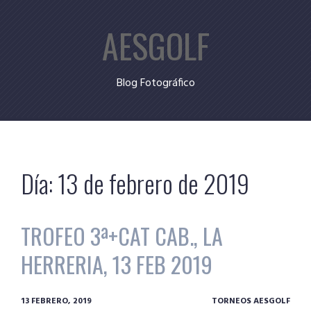
Skip
AESGOLF
to
content
Blog Fotográfico
Día:
13 de febrero de 2019
TROFEO 3ª+CAT CAB., LA
HERRERIA, 13 FEB 2019
13 FEBRERO, 2019
TORNEOS AESGOLF