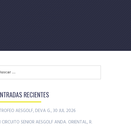
uscar:
ENTRADAS RECIENTES
TROFEO AESGOLF, DEVA G., 30 JUL 2026
II CIRCUITO SENIOR AESGOLF ANDA. ORIENTAL, R.