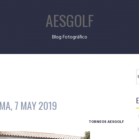
AESGOLF
Blog Fotográfico
B
MA, 7 MAY 2019
TORNEOS AESGOLF