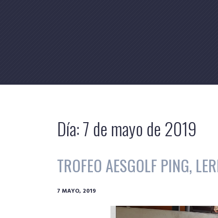
Skip
to
content
Día:
7 de mayo de 2019
TROFEO AESGOLF PING, LER
7 MAYO, 2019