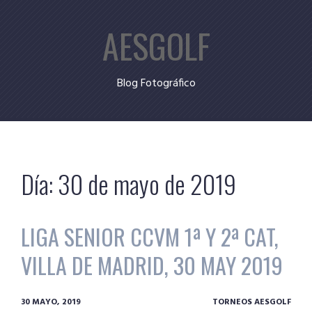
Skip
AESGOLF
to
content
Blog Fotográfico
Día:
30 de mayo de 2019
LIGA SENIOR CCVM 1ª Y 2ª CAT,
VILLA DE MADRID, 30 MAY 2019
30 MAYO, 2019
TORNEOS AESGOLF