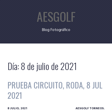
Skip
AESGOLF
to
content
Blog Fotográfico
Día:
8 de julio de 2021
PRUEBA CIRCUITO, RODA, 8 JUL
2021
8 JULIO, 2021
AESGOLF TORNEOS.