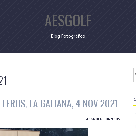
AESGOLF
Blog Fotográfico
B
21
LEROS, LA GALIANA, 4 NOV 2021
AESGOLF TORNEOS.