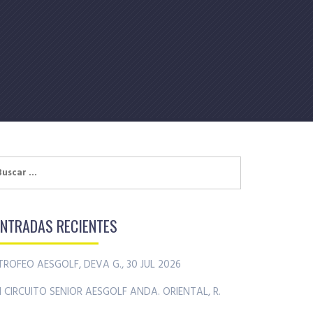
uscar:
ENTRADAS RECIENTES
TROFEO AESGOLF, DEVA G., 30 JUL 2026
II CIRCUITO SENIOR AESGOLF ANDA. ORIENTAL, R.