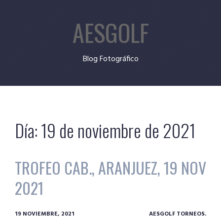
Skip
AESGOLF
to
content
Blog Fotográfico
Día:
19 de noviembre de 2021
TROFEO CAB., ARANJUEZ, 19 NOV
2021
19 NOVIEMBRE, 2021
AESGOLF TORNEOS.