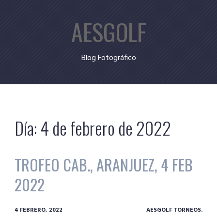
Skip
AESGOLF
to
content
Blog Fotográfico
Día:
4 de febrero de 2022
TROFEO CAB., ARANJUEZ, 4 FEB
2022
4 FEBRERO, 2022
AESGOLF TORNEOS.