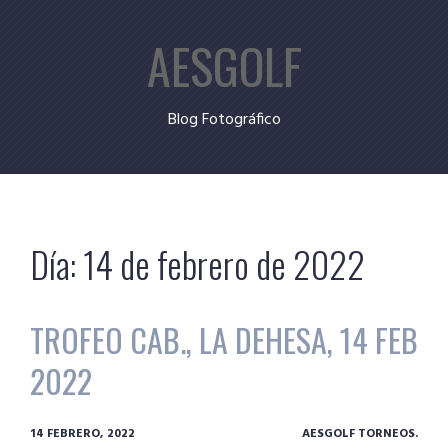
Skip
AESGOLF
to
content
Blog Fotográfico
Día:
14 de febrero de 2022
TROFEO CAB., LA DEHESA, 14 FEB
2022
14 FEBRERO, 2022
AESGOLF TORNEOS.