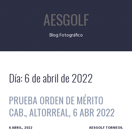
Skip
AESGOLF
to
content
Blog Fotográfico
Día:
6 de abril de 2022
PRUEBA ORDEN DE MÉRITO
CAB., ALTORREAL, 6 ABR 2022
6 ABRIL, 2022
AESGOLF TORNEOS.