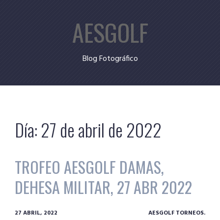
Skip
AESGOLF
to
content
Blog Fotográfico
Día:
27 de abril de 2022
TROFEO AESGOLF DAMAS,
DEHESA MILITAR, 27 ABR 2022
27 ABRIL, 2022
AESGOLF TORNEOS.