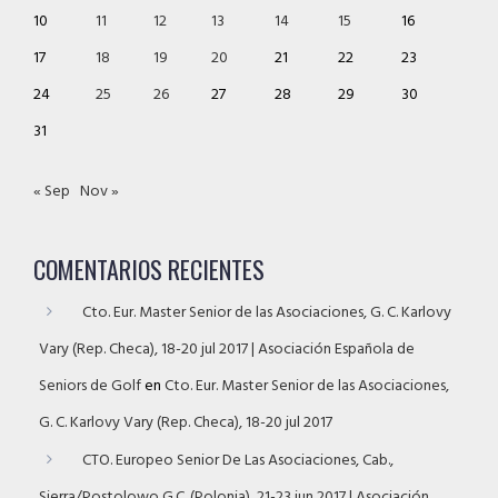
10
11
12
13
14
15
16
17
18
19
20
21
22
23
24
25
26
27
28
29
30
31
« Sep
Nov »
COMENTARIOS RECIENTES
Cto. Eur. Master Senior de las Asociaciones, G. C. Karlovy
Vary (Rep. Checa), 18-20 jul 2017 | Asociación Española de
Seniors de Golf
en
Cto. Eur. Master Senior de las Asociaciones,
G. C. Karlovy Vary (Rep. Checa), 18-20 jul 2017
CTO. Europeo Senior De Las Asociaciones, Cab.,
Sierra/Postolowo G.C. (Polonia), 21-23 jun 2017 | Asociación