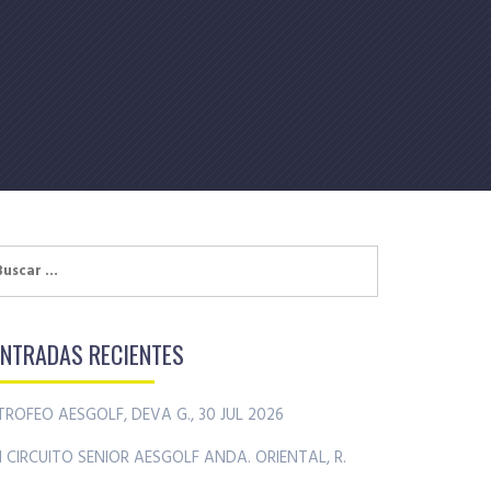
uscar:
ENTRADAS RECIENTES
TROFEO AESGOLF, DEVA G., 30 JUL 2026
II CIRCUITO SENIOR AESGOLF ANDA. ORIENTAL, R.