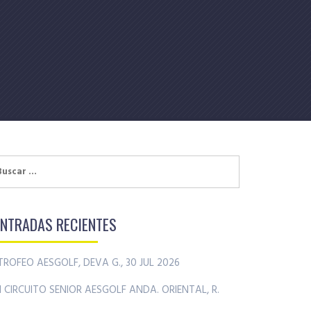
uscar:
ENTRADAS RECIENTES
TROFEO AESGOLF, DEVA G., 30 JUL 2026
II CIRCUITO SENIOR AESGOLF ANDA. ORIENTAL, R.