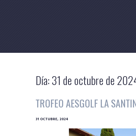
Skip
to
content
Día:
31 de octubre de 202
TROFEO AESGOLF LA SANTIN
31 OCTUBRE, 2024