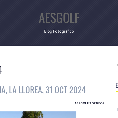
AESGOLF
Blog Fotográfico
B
4
A, LA LLOREA, 31 OCT 2024
AESGOLF TORNEOS.