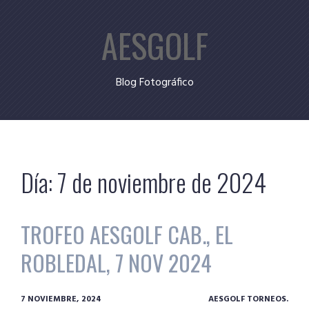
Skip
AESGOLF
to
content
Blog Fotográfico
Día:
7 de noviembre de 2024
TROFEO AESGOLF CAB., EL
ROBLEDAL, 7 NOV 2024
7 NOVIEMBRE, 2024
AESGOLF TORNEOS.