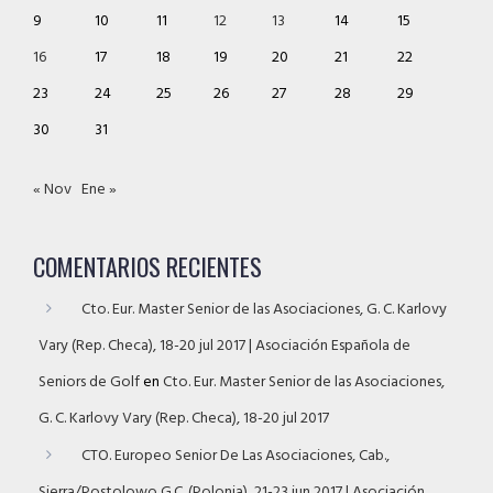
9
10
11
12
13
14
15
16
17
18
19
20
21
22
23
24
25
26
27
28
29
30
31
« Nov
Ene »
COMENTARIOS RECIENTES
Cto. Eur. Master Senior de las Asociaciones, G. C. Karlovy
Vary (Rep. Checa), 18-20 jul 2017 | Asociación Española de
Seniors de Golf
en
Cto. Eur. Master Senior de las Asociaciones,
G. C. Karlovy Vary (Rep. Checa), 18-20 jul 2017
CTO. Europeo Senior De Las Asociaciones, Cab.,
Sierra/Postolowo G.C. (Polonia), 21-23 jun 2017 | Asociación